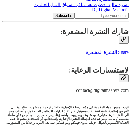
نشرة مالية تعطيك اهم مافي اسواق المال العالمية
By Digital Ma'arefa
شارك النشرة المشفرة:
Share النشرة المشفرة
لاستفسارات الرعاية:
contact@digitalmaarefa.com
تنويه: جميع المواد المقدمة في هذه الرسالة الإخبارية لا تعتبر توصية او مشورة استثمارية، بل
لأغراض إعلامية عامة فقط. أنت مسؤول عن اتخاذ قرارات الاستثمار الخاصة بك. وأصحاب هذه
الرسالة/النشرة الإخبارية، وممثلوها، ومديروها، وأعضاؤها، ليس مسجلين لدى أي جهة أو سلطة
تنظيمية أو مالية. وبقراءة هذه الرسالة/النشرة الإخبارية واستخدامها أو باستخدام محتواها على
الشبكة/الكمبيوتر/الجوال، فإنكم تبدون فهمكم وموافقتكم على هذا التنويه وإخلائنا من المسؤولية.