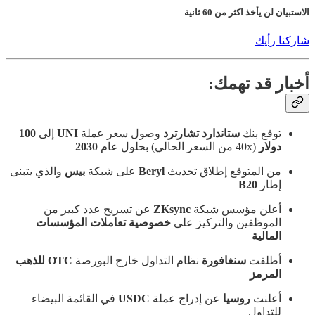
الاستبيان لن يأخذ اكثر من 60 ثانية
شاركنا رأيك
أخبار قد تهمك:
توقع بنك
ستاندارد تشارترد
وصول سعر عملة
UNI
إلى
100
دولار
(40x من السعر الحالي) بحلول عام
2030
من المتوقع إطلاق تحديث
Beryl
على شبكة
بيس
والذي يتبنى
إطار
B20
أعلن مؤسس شبكة
ZKsync
عن تسريح عدد كبير من
الموظفين والتركيز على
خصوصية تعاملات المؤسسات
المالية
أطلقت
سنغافورة
نظام التداول خارج البورصة
OTC للذهب
المرمز
أعلنت
روسيا
عن إدراج عملة
USDC
في القائمة البيضاء
للتداول