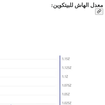
معدل الهاش للبيتكوين: