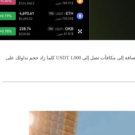
هذه الحملة مخصصة حصريًا لمستخدمي OKX في المملكة العربية السعودية.احصل على 50 USDT مجانًا عند إتمام أول صفقة تداول لك، بالإضافة إلى مكافآت تصل إلى 1,000 USDT كلما زاد حجم تداولك على