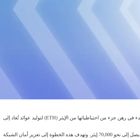
أعلنت مؤسسة إيثيريوم أنها بدأت تنفيذ استراتيجية جديدة للتحصيص كجزء من سياسات إدارة الخزانة التي أعلنتها العام الماضي، وذلك عبر البدء في رهن جزء من احتياطياتها من الإيثر (ETH) لتوليد عوائد تُعاد إلى
وذكرت المؤسسة أنها قامت بالفعل بإجراء أول إيداع بقيمة 2,016 إيثر في عملية التحصيص، وأن إجمالي ما تخطط لرهنه في المرحلة المقبلة يصل إلى نحو 70,000 إيثر. وتهدف هذه الخطوة إلى تعزيز أمان الشبكة