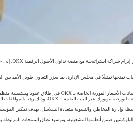
أعلنت شركة xchange
وتهدف الشراكة إلى تطوير منتجات مالية مشتركة، من بينها استخدام
نية التقنية لـ OKX، وذلك رهناً بالموافقات التنظيمية.
فظ، وإدارة المخاطر، والتسوية متعددة السلاسل، بهدف تمكين المؤسسا
لوكشين ضمن أنظمتها التشغيلية، وتوسيع نطاق المنتجات المرتبطة بال