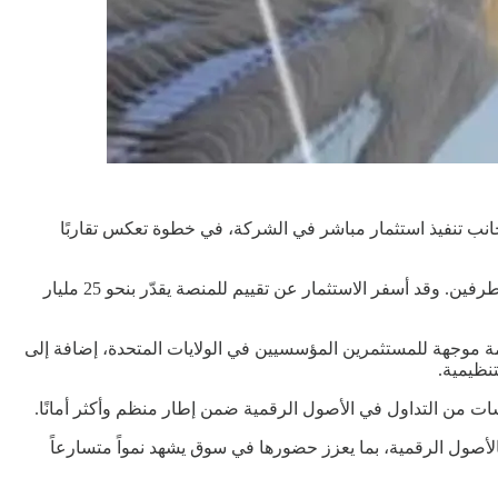
Intercontinental E، المالكة لبورصة نيويورك، عن إبرام شراكة استراتيجية مع منصة تداول الأصول الرقمية OKX، إلى جانب تنفيذ استثمار مباشر في الشركة، في خطوة تعكس تقاربًا
وبموجب الاتفاق، حصلت ICE على حصة استثمارية في OKX، مع ترتيبات تمنحها تمثيلًا في مجلس الإدارة، بما يعزز التعاون طويل الأمد بين الطرفين. وقد أسفر الاستثمار عن تقييم للمنصة يقدّر بنحو 25 مليار
 بيانات الأسعار الفورية الخاصة بـ OKX في إطلاق عقود مستقبلية منظمة موجهة للمستثمرين المؤسسيين في الولايات المتحدة، إضافة إلى
ت من التداول في الأصول الرقمية ضمن إطار منظم وأكثر أمانًا.
أصول الرقمية، بما يعزز حضورها في سوق يشهد نمواً متسارعاً