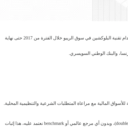
أصدر الاتحاد الدولي لأسواق رأس المال (ICMA)، المرجع العالمي الأبرز لسوق اتفاقيات إعادة الشراء (الريبو)، تقريرًا يوثّق جميع تجارب استخدام تقنية البلوكشين في سوق الريبو خلال الفترة من 2017 حتى نهاية
تية للأسواق المالية مع مراعاة المتطلبات الشرعية والتنظيمية المحلية.
“ أخذ منّا الموضوع قرابة السنة من البحث والاجتهاد، لأننا كنا نوائم العملية كاملة على البلوك تشين ونتأكد من شرعيتها بعقد “وعدين” (double wa’ad)، وبدون أي مرجع عالمي أو benchmark نعتمد عليه، هذا إثبات