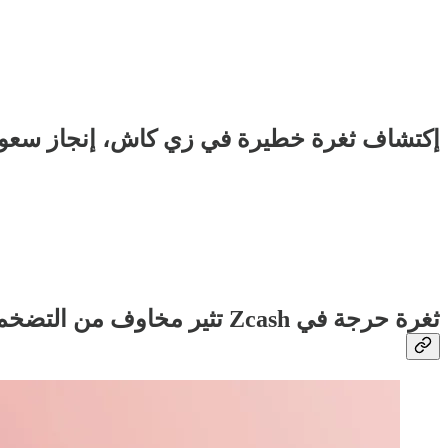
إكتشاف ثغرة خطيرة في زي كاش، إنجاز سعود
ثغرة حرجة في Zcash تثير مخاوف من التضخم الخفي، الفريق يؤكد عدم وجود أدلة على الاستغلال