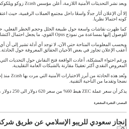
وبعد نشر التحديثات الأمنية اللازمة، أعلن مؤسس Zcash زوكو ويلكوكس عن الحادثة بشكل رسمي، موضحا أن الثغرة تم احتواؤها وأن العمل جار على تعزيز الضمانات الأمنية للشبكة.
إلا أن الإعلان أثار جدلًا واسعًا داخل مجتمع العملات الرقمية، حيث ا
كونه احتمالا نظريا.
كما ظهرت نقاشات واسعة حول طبيعة الخلل وحجم الخطر الفعلي، حيث أ
للوصول إليها بمساعدة من نموذج Opus القوي، ما يجعل احتمال اكتشافها واستغلالها من قبل جهة أخرى أقل ترجيحا.
أعقب الإعلان تجاوز في بعض الأحيان الحقائق المعروفة حول الحادثة.
ورغم احتواء المشكلة، أعادت الواقعة فتح النقاش حول التحديات ال
المعروض النقدي أكثر تعقيدًا مقارنة بالشبكات العامة التقليدية.
وتُعد هذ
نضجا وتقدما من الناحية التقنية.
يذكر أن سعر عملة ZEC هبط 60% من سعر 620 دولار الى 250 دولار منذ إعلان الثغرة قبل أن يرتفع مجددا الى 440 دولار حتى كتابة هذا الخبر.
المصدر: النشرة المشفرة
إنجاز سعودي للريبو الإسلامي عن طريق شركة 