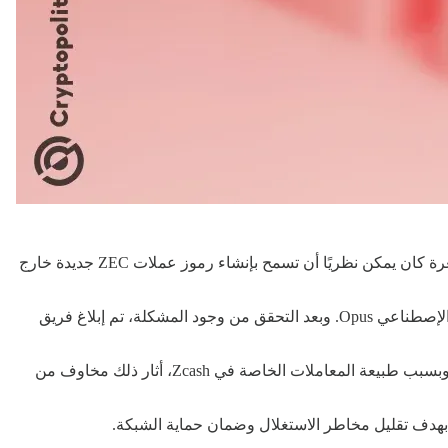
شهدت شبكة Zcash واحدة من أكثر الحوادث الأمنية حساسية في تاريخها بعد الكشف عن ثغرة حرجة داخل نظام الخصوصية Orchard، وهي ثغرة كان يمكن نظريًا أن تسمح بإنشاء رموز عملات ZEC جديدة خارج
بدأت القصة عندما اكتشف الباحث الأمني تايلور هورنبي الثغرة أثناء مراجعة المكونات التشفيرية الخاصة بالشبكة بمساعدة من نموذج الذكاء الإصطناعي Opus. وبعد التحقق من وجود المشكلة، تم إبلاغ فريق
وأظهرت التحقيقات أن الثغرة كانت موجودة منذ إطلاق نظام Orchard في عام 2022، ما يعني أنها بقيت كامنة لسنوات دون أن يتم اكتشافها. وبسبب طبيعة المعاملات الخاصة في Zcash، أثار ذلك مخاوف من
بهدف تقليل مخاطر الاستغلال وضمان حماية الشبكة.