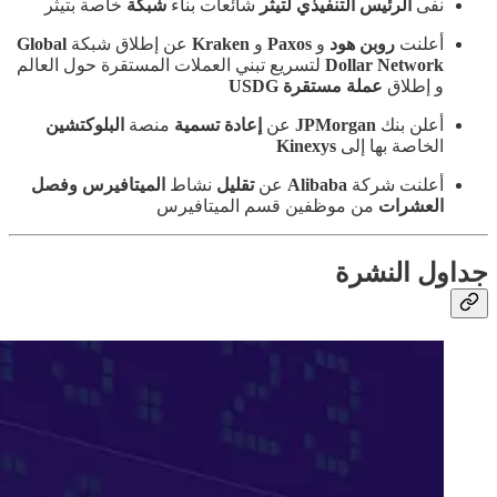
نفى
الرئيس التنفيذي لتيثر
شائعات بناء
شبكة
خاصة بتيثر
أعلنت
روبن هود
و
Paxos
و
Kraken
عن إطلاق شبكة
Global
Dollar Network
لتسريع تبني العملات المستقرة حول العالم
و إطلاق
عملة مستقرة USDG
أعلن بنك
JPMorgan
عن
إعادة تسمية
منصة
البلوكتشين
الخاصة بها إلى
Kinexys
أعلنت شركة
Alibaba
عن
تقليل
نشاط
الميتافيرس وفصل
العشرات
من موظفين قسم الميتافيرس
جداول النشرة