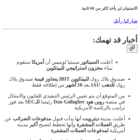
الاستبيان لن يأخذ اكثر من 60 ثانية
شاركنا رأيك
أخبار قد تهمك:
أعلنت
السيناتور
سينثيا لوميس أن
أمريكا
ستقوم
ببناء
مخزون استراتيجي للبيتكوين
صندوق بلاك روك
للبيتكوين IBIT يتجاوز قيمة
صندوق بلاك
روك
للذهب IAU
بعد
10 أشهر
من إطلاقه فقط
من المتوقع أن يتم تعيين الرئيس التنفيذي للقانون والامتثال
في منصة
روبن هود Dan Gallagher
رئيسا
للـSEC
بعد فوز
ترامب بالرئاسة الأمريكية
أعلنت مدينة
ديترويت
أنها بدأت قبول
مدفوعات الضرائب
عن
طريق
العملات المشفرة
وأنها تخطط لتصبح
أكبر
مدينة
أمريكية
لمدفوعات العملات المشفرة