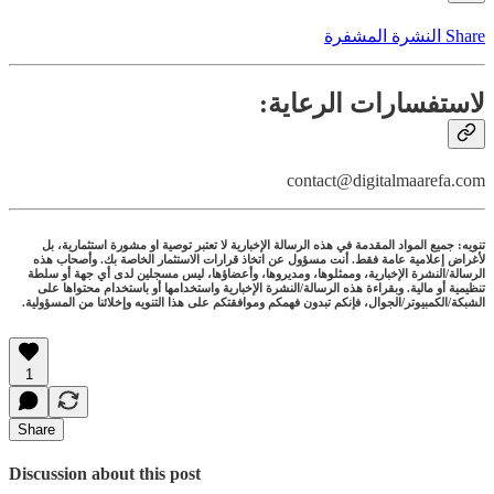
Share النشرة المشفرة
لاستفسارات الرعاية:
contact@digitalmaarefa.com
تنويه: جميع المواد المقدمة في هذه الرسالة الإخبارية لا تعتبر توصية او مشورة استثمارية، بل
لأغراض إعلامية عامة فقط. أنت مسؤول عن اتخاذ قرارات الاستثمار الخاصة بك. وأصحاب هذه
الرسالة/النشرة الإخبارية، وممثلوها، ومديروها، وأعضاؤها، ليس مسجلين لدى أي جهة أو سلطة
تنظيمية أو مالية. وبقراءة هذه الرسالة/النشرة الإخبارية واستخدامها أو باستخدام محتواها على
الشبكة/الكمبيوتر/الجوال، فإنكم تبدون فهمكم وموافقتكم على هذا التنويه وإخلائنا من المسؤولية.
1
Share
Discussion about this post