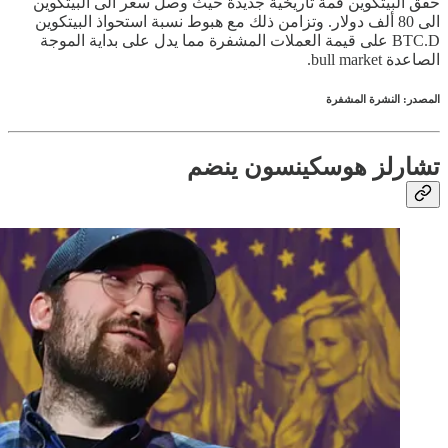
حقق البيتكوين قمة تاريخية جديدة حيث وصل سعر الى البيتكوين
الى 80 ألف دولار. وتزامن ذلك مع هبوط نسبة استحواذ البيتكوين
BTC.D على قيمة العملات المشفرة مما يدل على بداية الموجة
الصاعدة bull market.
المصدر: النشرة المشفرة
تشارلز هوسكينسون ينضم