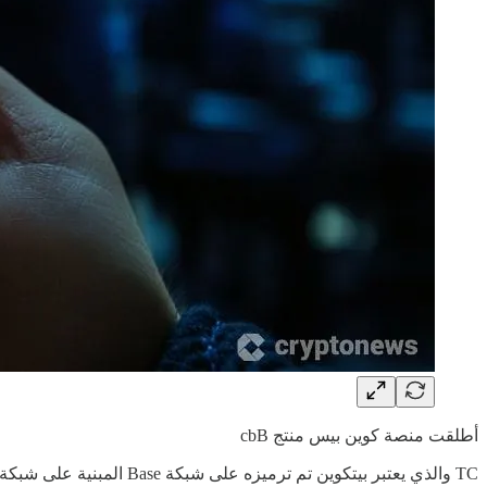
أطلقت منصة كوين بيس منتج cbB
TC والذي يعتبر بيتكوين تم ترميزه على شبكة Base المبنية على شبكة الإيثيريوم! ووصلت القيمة السوقية لـcbBTC الى 100 مليون دولار خلال يوم واحد فقط من الإطلاق.