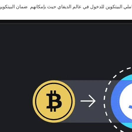
بيتكوين 1:1 من قبل المنصة، بوابة لحاملي البيتكوين للدخول في عالم الديفاي حيث بإمكا