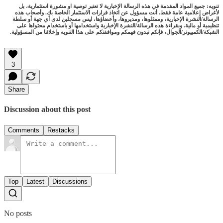
تنويه: جميع المواد المقدمة في هذه الرسالة الإخبارية لا تعتبر توصية او مشورة استثمارية، بل
لأغراض إعلامية عامة فقط. أنت مسؤول عن اتخاذ قرارات الاستثمار الخاصة بك. وأصحاب هذه
الرسالة/النشرة الإخبارية، وممثلوها، ومديروها، وأعضاؤها، ليس مسجلين لدى أي جهة أو سلطة
تنظيمية أو مالية. وبقراءة هذه الرسالة/النشرة الإخبارية واستخدامها أو باستخدام محتواها على
الشبكة/الكمبيوتر/الجوال، فإنكم تبدون فهمكم وموافقتكم على هذا التنويه وإخلائنا من المسؤولية.
3
Share
Discussion about this post
Comments
Restacks
Top
Latest
Discussions
No posts