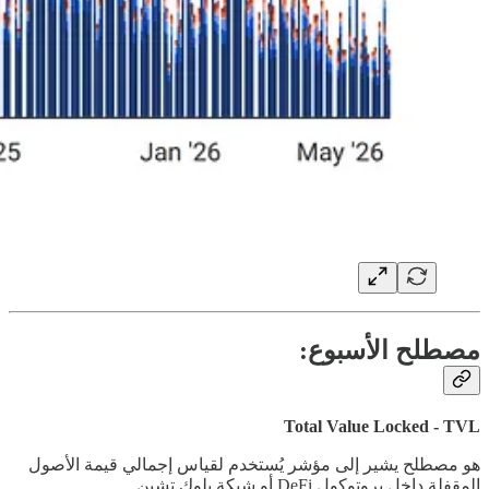
مصطلح الأسبوع:
Total Value Locked - TVL
هو مصطلح يشير إلى مؤشر يُستخدم لقياس إجمالي قيمة الأصول
المقفلة داخل بروتوكول DeFi أو شبكة بلوك تشين.