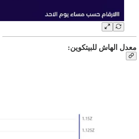
معدل الهاش للبيتكوين: