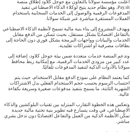
أعلنت مؤسسة سولانا بالتعاون مع جوجل كلاود إطلاق منصة
Pay.sh، وهو نظام جديد يتيح لوكلاء الذكاء الاصطناعي تنفيذ
المدفوعات الرقمية والوصول إلى الخدمات السحابية باستخدام
العملات المستقرة مباشرة عبر شبكة سولانا.
ويهدف المشروع إلى بناء بنية مالية تسمح لأنظمة الذكاء الاصطناعي
بالتفاعل اقتصاديًا بشكل مستقل، بحيث تتمكن من الدفع مقابل
الخدمات والبيانات وواجهات البرمجة بشكل فوري دون الحاجة إلى
بطاقات مصرفية أو اشتراكات تقليدية.
وتدعم المنصة خدمات متعددة ضمن بيئة جوجل كلاود، إضافة إلى
عدد كبير من مزودي الخدمات الرقمية، مع إمكانية ربط محافظ
سولانا بالأدوات الذكية لتنفيذ المدفوعات تلقائيًا.
كما يعتمد النظام على نموذج الدفع مقابل الاستخدام، حيث يتم
احتساب الرسوم بحسب حجم الاستخدام الفعلي بدل الاشتراكات
الشهرية الثابتة، ما يسمح بتنفيذ مدفوعات صغيرة وسريعة بكفاءة
عالية.
وتعكس هذه الخطوة التقارب المتزايد بين تقنيات البلوكشين والذكاء
الاصطناعي، في وقت يتسارع فيه تطوير بنية تحتية مالية جديدة
تمكّن الأنظمة الذكية من العمل والتفاعل اقتصاديًا دون تدخل بشري
مباشر.