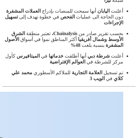
شبكة
تيرا
أعلنت
اليابان
أنها سمحت للمنصات بإدراج
العملات المشفرة
دون الحاجة الى عمليات
الفحص
في خطوة تهدف إلى
تسهيل
الإجراءات
بحسب تقرير صادر من
Chainalysis،
تعتبر منطقة
الشرق
الأوسط وشمال أفريقيا
أكثر المناطق نموا في أسواق
الأصول
المشفرة
بنسبة بلغت
48%
أعلنت
شرطة دبي
أنها أطلقت
خدماتها
في
الميتافيرس
كأول
مركز للشرطة في
العوالم الإفتراضية
تم تسجيل
العلامة التجارية
للملاكم الأسطوري
محمد علي
كلاي
في
الويب 3