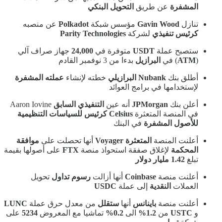
المشفرة
عن طريق
التحويل البنكي
تنازل
Gavin Wood
مؤسس شبكة
Polkadot
عن منصبه
كرئيس تنفيذي
لشركة
Parity Technologies
ستصبح عملة
USDT
متوفرة في
24,000
جهاز صراف آلي
(
ATM
) في
البرازيل
بدءا من 3 نوفمبر القادم
أطلق بنك
Nubank البرازيلي
خطته لإنشاء
عملته المشفرة
لإستخدامها في برامج العوائد
أعلن بنك
JPMorgan
أنه عين
التنفيذي السابق
Aaron Iovine
في المنصة المتعثرة
Celsius كرئيس للسياسات التنظيمية
للأصول المشفرة
في البنك
أعلنت المنصة
المتعثرة Voyager
أنها تحصلت على
موافقة
المحكمة
لإغلاق صفقة استحواذ منصة
FTX
على أصولها بقيمة
تبلغ
1.42 مليار دولار
أعلنت منصة
Coinbase
أنها أزالت
رسوم تداول
تحويل
العملات
النقدية
إلى عملة
USDC
أعلنت منصة
باينانس
أنها
ستقلل
من معدل حرق عملة
LUNC
و
USTC
من
1.2%
الى
0.2%
تماشيا مع المعروض
5234
على