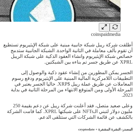
coinspaidmedia
أطلقت شركة ريبل شبكة جانبية مبنية على شبكة الإيثيريوم تستطيع
أن تقوم بألف معاملة في الثانية الواحدة. الشبكة الجانبية ستدمج
خصائص شبكة الإيثيريوم وانشاء العقود الذكية على شبكة الريبل
XPRL عن طريق جسر تم بناءه بين الشبكتين.
الجسر يمكن المطورين من إنشاء عقود ذكية والوصول إلى
التطبيقات اللامركزية المالية المبنية على الإيثيريوم ودفع رسوم
المعاملات عن طريق عملة ريبل $XRP. حاليا الجسر يعتبر في
المرحلة الأولى ومن المتوقع الانتهاء من المرحلة الثانية في بداية
2023.
وعلى صعيد متصل، فقد أعلنت شركة ريبل عن دعم بقيمة 250
مليون دولار لتبني الـNFTs على شبكتها XPRL. كما قامت الشركة
بالكشف عن قائمة الشركات التي ستتلقى الدعم.
المصدر: النشرة المشفرة + cryptoslate