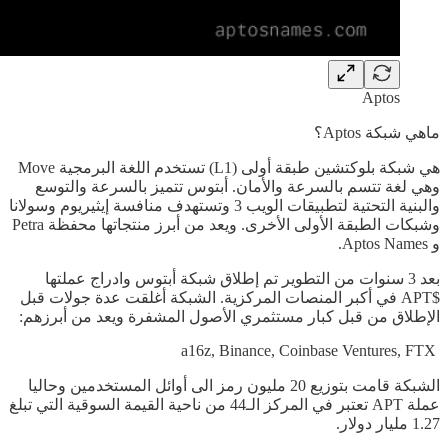
Aptos
ماهي شبكة Aptos؟
هي شبكة بلوكتشين طبقة أولى (L1) تستخدم اللغة البرمجية Move
وهي لغة تتسم بالسرعة والأمان. أبتوس تتميز بالسرعة والتوسع
والبنية التحتية لتطبيقات الويب 3 وتستهدف منافسة إيثيريوم وسولانا
وشبكات الطبقة الأولى الأخرى. ويعد من أبرز منتجاتها محفظة Petra
و Aptos Names.
بعد 3 سنوات من التطوير تم إطلاق شبكة أبتوس وادراج عملتها
$APT في أكبر المنصات المركزية. الشبكة أغلقت عدة جولات قبل
الإطلاق من قبل كبار مستثمري الأصول المشفرة ويعد من أبرزهم:
a16z, Binance, Coinbase Ventures, FTX
الشبكة قامت بتوزيع 20 مليون رمز الى أوائل المستخدمين وحاليا
عملة APT تعتبر في المركز الـ44 من ناحية القيمة السوقية التي تبلغ
1.27 مليار دولار.