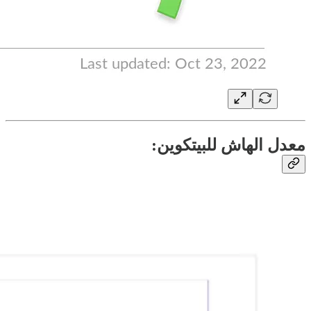
معدل الهاش للبيتكوين: