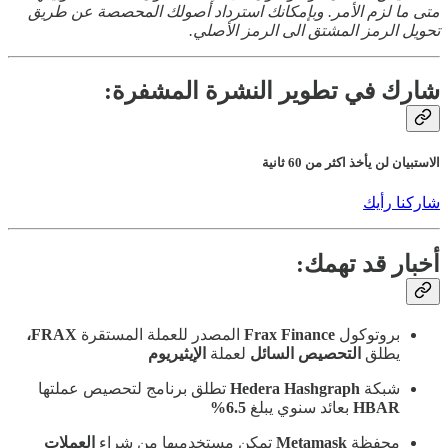
متى ما لزم الأمر. وبإمكانك استرداد أصولك المحصصة عن طريق
تحويل الرمز المشتق الى الرمز الأصلي.
شارك في تطوير النشرة المشفرة:
الاستبيان لن يأخذ اكثر من 60 ثانية
شاركنا رأيك
أخبار قد تهمك:
بروتوكول
Frax Finance
المصدر للعملة المستقرة
FRAX،
يطلق
التحصيص السائل
لعملة
الإيثيريوم
شبكة
Hedera Hashgraph
تطلق برنامج لتحصيص عملتها
HBAR
بعائد سنوي يبلغ
6.5%
محفظة
Metamask
تمكن
مستخدميها من شراء
العملات