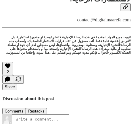
contact@digitalmaarefa.com
تنويه: جميع المواد المقدمة في هذه الرسالة الإخبارية لا تعتبر توصية او مشورة استثمارية، بل
لأغراض إعلامية عامة فقط. أنت مسؤول عن اتخاذ قرارات الاستثمار الخاصة بك. وأصحاب هذه
الرسالة/النشرة الإخبارية، وممثلوها، ومديروها، وأعضاؤها، ليس مسجلين لدى أي جهة أو سلطة
تنظيمية أو مالية. وبقراءة هذه الرسالة/النشرة الإخبارية واستخدامها أو باستخدام محتواها على
الشبكة/الكمبيوتر/الجوال، فإنكم تبدون فهمكم وموافقتكم على هذا التنويه وإخلائنا من المسؤولية.
2
Share
Discussion about this post
Comments
Restacks