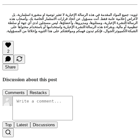
تنويه: جميع المواد المقدمة في هذه الرسالة الإخبارية لا تعتبر توصية او مشورة استثمارية، بل
لأغراض إعلامية عامة فقط. أنت مسؤول عن اتخاذ قرارات الاستثمار الخاصة بك. وأصحاب هذه
الرسالة/النشرة الإخبارية، وممثلوها، ومديروها، وأعضاؤها، ليس مسجلين لدى أي جهة أو سلطة
تنظيمية أو مالية. وبقراءة هذه الرسالة/النشرة الإخبارية واستخدامها أو باستخدام محتواها على
الشبكة/الكمبيوتر/الجوال، فإنكم تبدون فهمكم وموافقتكم على هذا التنويه وإخلائنا من المسؤولية.
2
Share
Discussion about this post
Comments
Restacks
Top
Latest
Discussions