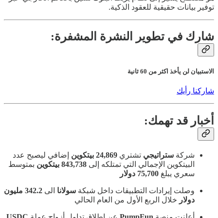
توفير بيانات حقيقية للعقود الذكية.
شارك في تطوير النشرة المشفرة:
الاستبيان لن يأخذ اكثر من 60 ثانية
شاركنا رأيك
أخبار قد تهمك:
شركة
ستراتيجي
تشتري
24,869 بيتكوين
إضافي ليصبح عدد
البيتكوين الإجمالي التي تمتلكه إلى
843,738
بيتكوين
بمتوسط
سعري يبلغ
75,700
دولار
وصلت إيرادات التطبيقات داخل شبكة
سولانا
الى
342.2 مليون
دولار
خلال الربع الأول من العام الحالي
أعلنت منصة
PumpFun
عن إطلاق تداول أزواج عملة
USDC