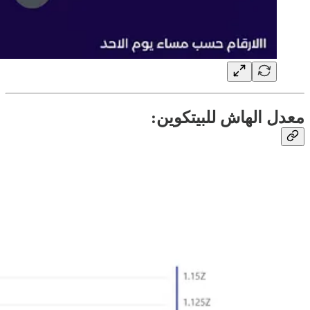
معدل الهاش للبيتكوين: