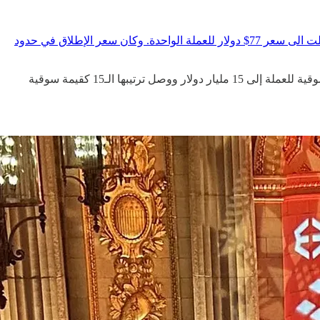
أعلن الرئيس الأمريكي المنتخب دونالد ترامب عن إطلاقه لعملة meme خاصة به TRUMP. وصعدت العملة بشكل جنوني بعد الإعلان حتى وصلت الى سعر 77$ دولار للعملة الواحدة. وكان سعر الإطلاق في حدود
وتجاوز حجم تداول العملة الـ30 مليار دولار في يوم واحد فقط بعد أن تم إدراج العملة في أكبر المنصات كباينانس و OKX. ووصلت القيمة السوقية للعملة إلى 15 مليار دولار ووصل ترتيبها الـ15 كقيمة سوقية