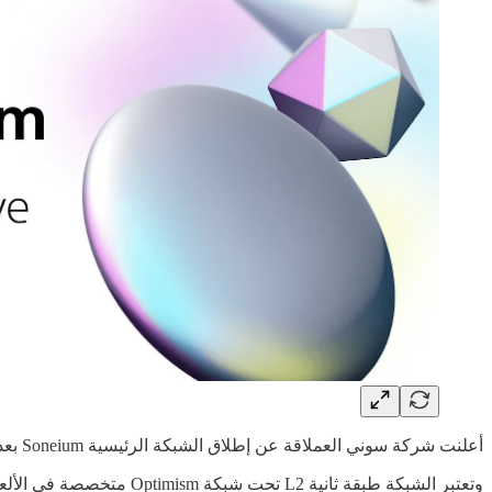
أعلنت شركة سوني العملاقة عن إطلاق الشبكة الرئيسية Soneium بعد سنوات من التطوير.
وتعتبر الشبكة طبقة ثانية L2 تحت شبكة Optimism متخصصة في الألعاب وتطبيقات الويب 3. كما قامت سوني بتحسين منصتها الخاصة S.BLOX لتصبح المنصة اللامركزية الخاصة بالشبكة الجديدة.